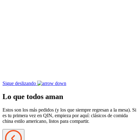
S
i
g
u
e
d
e
s
l
i
z
a
n
d
o
Lo que todos aman
Estos son los más pedidos (y los que siempre regresan a la mesa). Si
es tu primera vez en QIN, empieza por aquí: clásicos de comida
china estilo americano, listos para compartir.